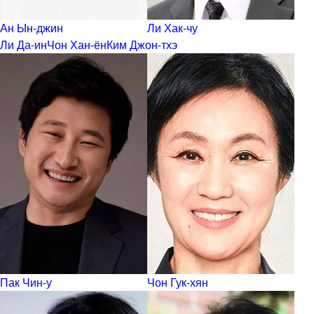
Ан Ын-джин
Ли Хак-чу
Ли Да-ин
Чон Хан-ён
Ким Джон-тхэ
Пак Чин-у
Чон Гук-хян