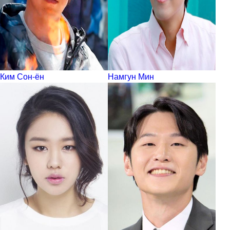
Ким Сон-ён
Намгун Мин