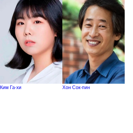
Ким Га-хи
Хон Сок-пин