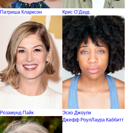
Патриша Кларксон
Крис О’Дауд
Розамунд Пайк
Эско Джоули
Джефф Роул
Лаура Каббитт