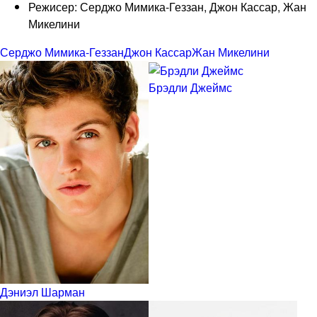
Режисер: Серджо Мимика-Геззан, Джон Кассар, Жан
Микелини
Серджо Мимика-Геззан
Джон Кассар
Жан Микелини
Брэдли Джеймс
Дэниэл Шарман