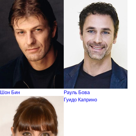
Шон Бин
Рауль Бова
Гуидо Каприно