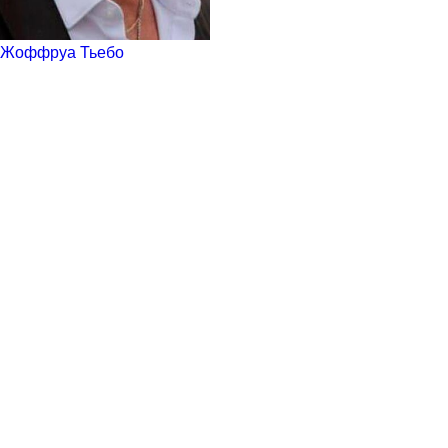
Жоффруа Тьебо