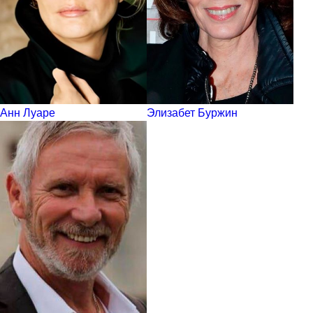
Анн Луаре
Элизабет Буржин