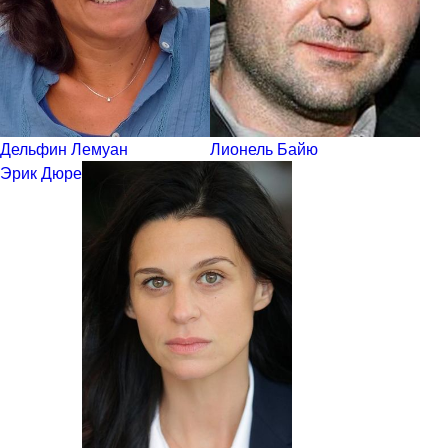
Дельфин Лемуан
Лионель Байю
Эрик Дюре