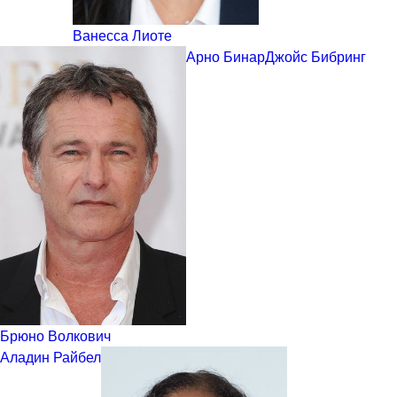
Ванесса Лиоте
Арно Бинар
Джойс Бибринг
Брюно Волкович
Аладин Райбел