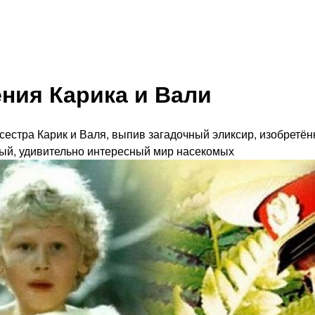
ния Карика и Вали
 сестра Карик и Валя, выпив загадочный эликсир, изобрет
ный, удивительно интересный мир насекомых