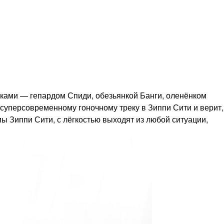
шками — гепардом Спиди, обезьянкой Банги, оленёнком
уперсовременному гоночному треку в Зиппи Сити и верит,
ы Зиппи Сити, с лёгкостью выходят из любой ситуации,