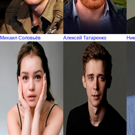
Михаил Соловьёв
Алексей Татаренко
Ник