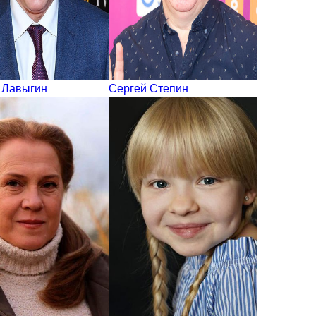
 Лавыгин
Сергей Степин