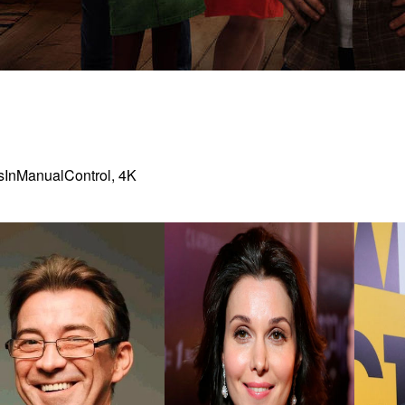
rsInManualControl, 4K