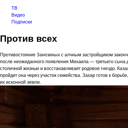
ТВ
Видео
Подписки
Против всех
Противостояние Занозиных с алчным застройщиком законч
после неожиданного появления Михаила — третьего сына де
столичной жизнью и восстанавливает родовое гнездо. Казал
пройдет она через участок семейства. Захар готов к борь
их исконной земли.