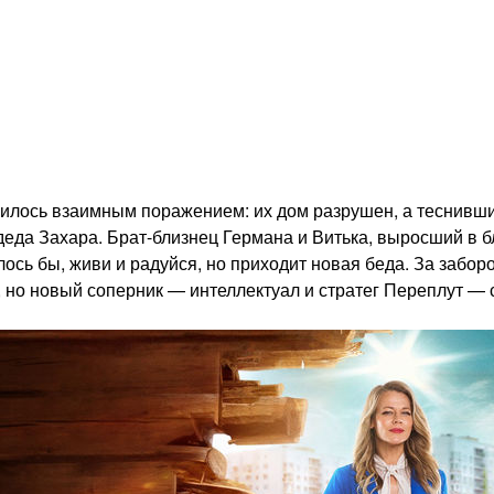
илось взаимным поражением: их дом разрушен, а теснивши
да Захара. Брат-близнец Германа и Витька, выросший в бл
ось бы, живи и радуйся, но приходит новая беда. За забор
бе, но новый соперник — интеллектуал и стратег Переплут 