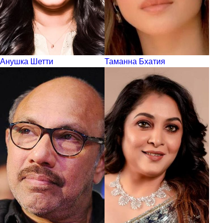
Анушка Шетти
Таманна Бхатия