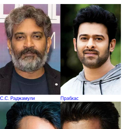
С.С. Раджамули
Прабхас