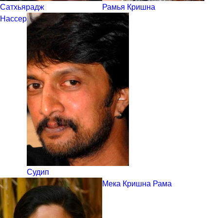
Сатхьярадж
Рамья Кришна
Нассер
Судип
Мека Кришна Рама