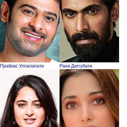
Прабхас Уппалапати
Рана Даггубати