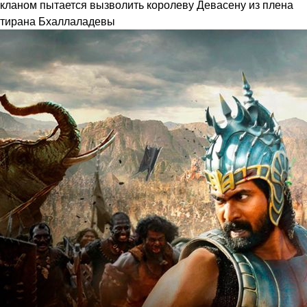
кланом пытается вызволить королеву Девасену из плена
тирана Бхаллаладевы