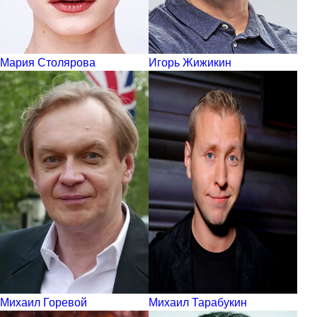
Мария Столярова
Игорь Жижикин
Михаил Горевой
Михаил Тарабукин