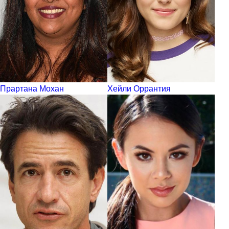
Прартана Мохан
Хейли Оррантия