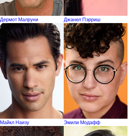
Дермот Малруни
Джанел Пэрриш
Майкл Наизу
Эмили Модафф