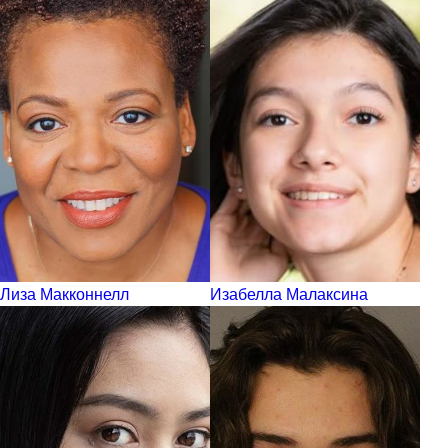
Лиза Макконнелл
Изабелла Малаксина