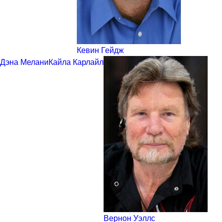
Кевин Гейдж
Дэна Мелани
Кайла Карлайл
Вернон Уэллс