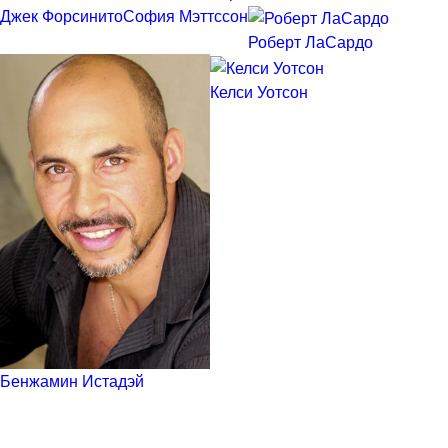
Джек Форсинито
София Мэттссон
Роберт ЛаСардо
Келси Уотсон
Бенжамин Истадэй