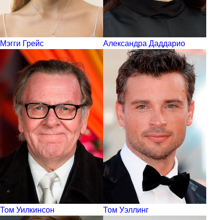
Мэгги Грейс
Александра Даддарио
Том Уилкинсон
Том Уэллинг