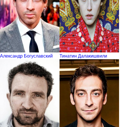
Александр Богуславский
Тинатин Далакишвили