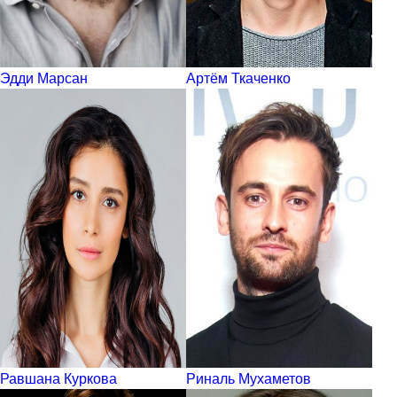
Эдди Марсан
Артём Ткаченко
Равшана Куркова
Риналь Мухаметов