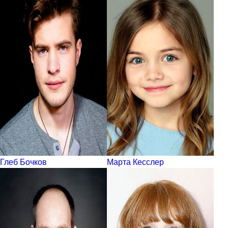
Глеб Бочков
Марта Кесслер