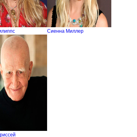
илиппс
Сиенна Миллер
риссей