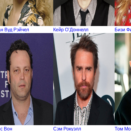
н Вуд Рэйчел
Кейр О’Доннелл
Бизи Ф
с Вон
Сэм Рокуэлл
Том Мо