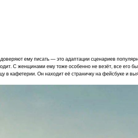
ва доверяют ему писать — это адаптации сценариев популя
ыходит. С женщинами ему тоже особенно не везёт, все его б
 в кафетерии. Он находит её страничку на фейсбуке и выяс