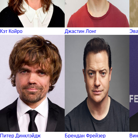
Кэт Койро
Джастин Лонг
Эва
Питер Динклэйдж
Брендан Фрейзер
Вин