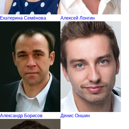
Екатерина Семёнова
Алексей Лонгин
Александр Борисов
Денис Оншин