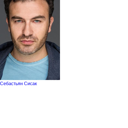
Себастьян Сисак