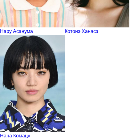
Нару Асанума
Котонэ Ханасэ
Нана Комацу