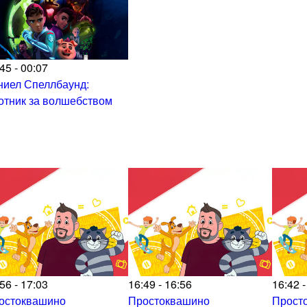
45 - 00:07
ниел Спеллбаунд:
отник за волшебством
56 - 17:03
16:49 - 16:56
16:42 -
остоквашино
Простоквашино
Прост