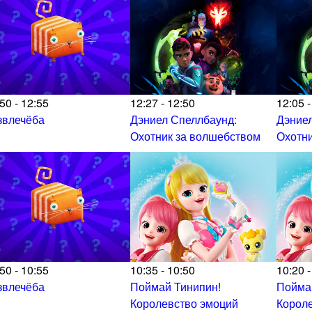
50 - 12:55
12:27 - 12:50
12:05 -
звлечёба
Дэниел Спеллбаунд:
Дэниел
Охотник за волшебством
Охотни
50 - 10:55
10:35 - 10:50
10:20 -
звлечёба
Поймай Тинипин!
Пойма
Королевство эмоций
Корол