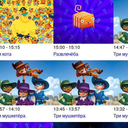
10 - 15:15
15:00 - 15:10
14:47 -
и кота
Развлечёба
Три м
57 - 14:10
13:45 - 13:57
13:32 -
и мушкетёра
Три мушкетёра
Три м