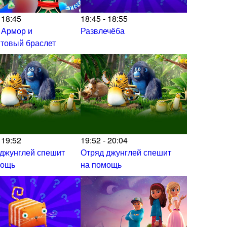
 18:45
18:45 - 18:55
 Армор и
Развлечёба
товый браслет
 19:52
19:52 - 20:04
 джунглей спешит
Отряд джунглей спешит
мощь
на помощь