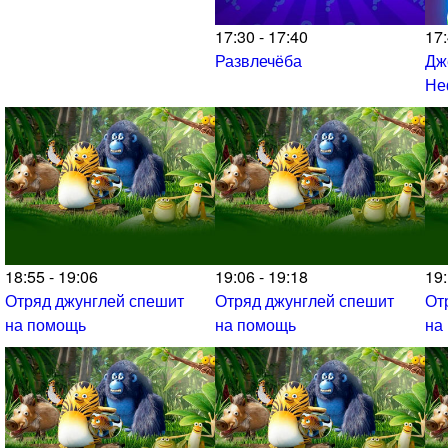
17:30 - 17:40
17:
Развлечёба
Дж
Не
18:55 - 19:06
19:06 - 19:18
19:
Отряд джунглей спешит
Отряд джунглей спешит
От
на помощь
на помощь
на