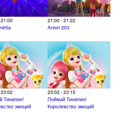
 21:00
21:00 - 21:22
ечёба
Агент 203
 23:02
23:02 - 23:15
й Тинипин!
Поймай Тинипин!
евство эмоций
Королевство эмоций