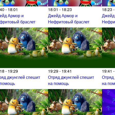
40 - 18:01
18:01 - 18:23
18:23 -
ейд Армор и
Джейд Армор и
Джейд
фритовый браслет
Нефритовый браслет
Нефри
18 - 19:29
19:29 - 19:41
19:41 -
ряд джунглей спешит
Отряд джунглей спешит
Отряд
 помощь
на помощь
на по