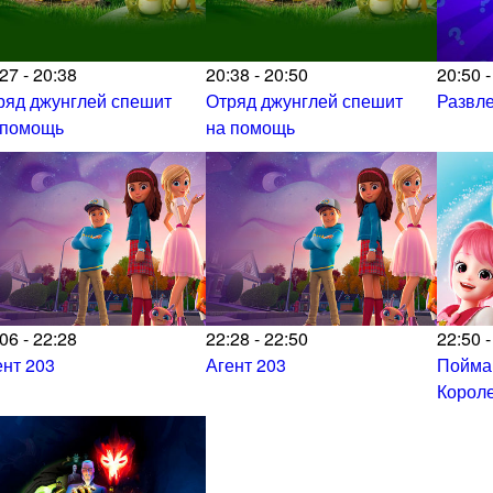
27 - 20:38
20:38 - 20:50
20:50 -
ряд джунглей спешит
Отряд джунглей спешит
Развл
 помощь
на помощь
06 - 22:28
22:28 - 22:50
22:50 -
ент 203
Агент 203
Пойма
Корол