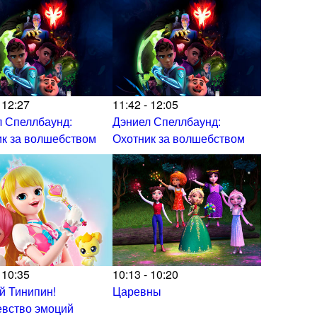
 12:27
11:42 - 12:05
 Спеллбаунд:
Дэниел Спеллбаунд:
к за волшебством
Охотник за волшебством
 10:35
10:13 - 10:20
й Тинипин!
Царевны
евство эмоций