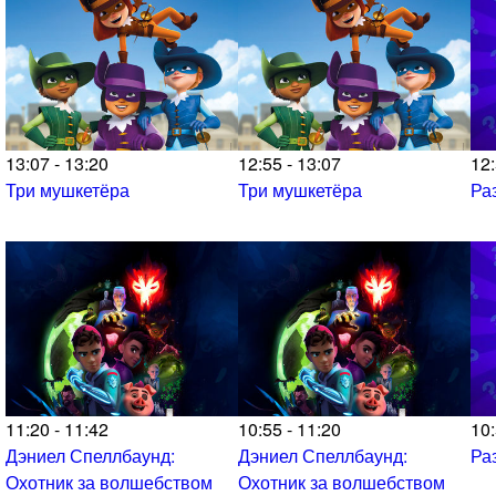
13:07 - 13:20
12:55 - 13:07
12:
Три мушкетёра
Три мушкетёра
Ра
11:20 - 11:42
10:55 - 11:20
10:
Дэниел Спеллбаунд:
Дэниел Спеллбаунд:
Ра
Охотник за волшебством
Охотник за волшебством